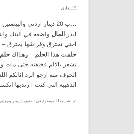
19 تعليق
المال
ابذر
واضعه في البنك وانت
اختي تحترق وفراشها يحترق – ح
حلم
حلم
حلم 
ت هذا ال
– وهنااك
تشعر بالالم فخنقته حتى مات ورم
الخوف منه ارجو الرد اثابكم الله لضر
الذهبيه التى كنت ا رتديها انك
تم نشر هذا الموضوع في تصنيف
تفسير ومعاني 