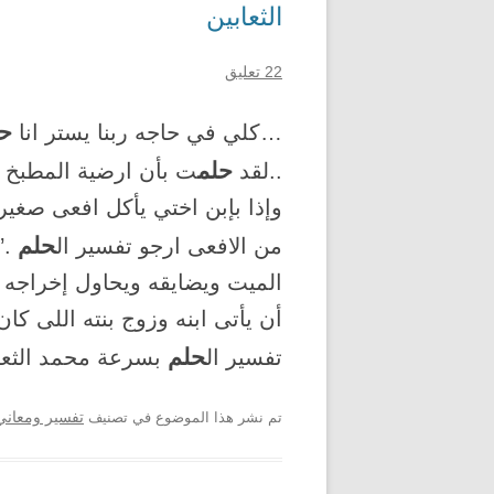
الثعابين
22 تعليق
حل
…كلي في حاجه ربنا يستر انا
حلم
..لقد
ت بأن ارضية المطبخ في
وإذا بإبن اختي يأكل افعى صغير 
حلم
من الافعى ارجو تفسير ال
.’
الميت ويضايقه ويحاول إخراجه 
أن يأتى ابنه وزوج بنته اللى ك
حلم
تفسير ال
بسرعة محمد الثع
تم نشر هذا الموضوع في تصنيف
تفسير ومعاني 