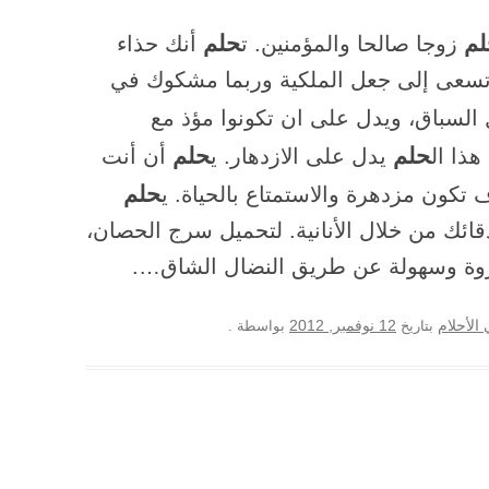
م
حلم
زوجا صالحا والمؤمنين. ت
أنك حذاء
سعى إلى جعل الملكية وربما مشكوك في
السباق، ويدل على ان تكونوا مؤذ مع
حلم
حلم
ذا ال
يدل على الازدهار. ي
أن أنت
حلم
ون مزدهرة والاستمتاع بالحياة. ي
ك من خلال الأنانية. لتحميل سرج الحصان،
ة وسهولة عن طريق النضال الشاق….
12 نوفمبر, 2012
الأحلام
بتاريخ
بواسطة
.