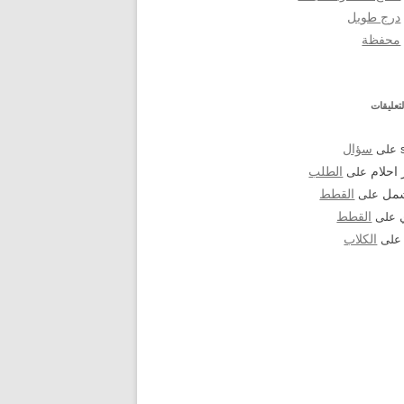
درج طويل
محفظة
تعليقات
على
سؤال
احلام
على
الطلب
شمل
على
القطط
على
القطط
لى
الكلاب