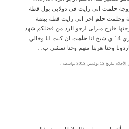
حلم
ت انى رايت فى دوﻻبى بول قطة
حلم
قطة وحلمت
اخر انى رايت قطة بيضة
جتها خارج منزلى ارجو الرد من فضلكم شهد
حلم
 انا
ت ان كنت انا وخالي
دونا وحنا هربنا منهم وحنا نمشي ب…
12 نوفمبر, 2012
الأحلام
بتاريخ
بواسطة
.