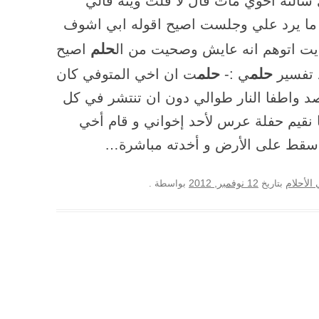
لته اخوي مات قال لا قلت وينه قالي
ا ما يرد علي وجلست اصيح اقوله ابي اشوف
حلم
ديت اتوهم انه عايش وصحيت من ال
اصيح
حلم
حلم
ي :-
ت ان اخي المتوفي كان
 واطفا النار طوالي دون ان تنتشر في كل
 رأيت أننا كنا نقيم حفلة عرس لأحد إخواني و قام أخي
 سقط على الأرض و أخدته مباشرة…
12 نوفمبر, 2012
الأحلام
بتاريخ
بواسطة
.