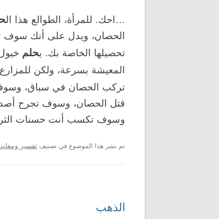
حل
…احك. للمرأة، الطوالع هذا ال
الحصان، ويدل على أنك سوف ت
حلم
تحصيلها الخاصة بك. ي
خيول 
المعيشة بسرعة، ولكن للمزارع ه
تركب الحصان في سباق، وسوف تك
قتل الحصان، وسوف تجرح أصدقائ
وسوف تكسب أنت حسنات الثرو
تم نشر هذا الموضوع في تصنيف
تفسير ومعاني 
الذهب