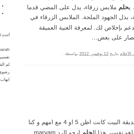
حلم
ي
ملابس زرقاء، يدل على المضي قدما
 بذل الجهود الملحة. الملابس الزرقاء في
م بإخلاص لك. لمعرفة الغنية العميقة
أحدث ال
انتصار على بعض…
sarah
12 نوفمبر, 2012
الأحلام
بتاريخ
بواسطة
.
تفسير 
لم ال
رضوي
ايهاب
ع
…دنا قطط صغيرة جميلة في حديقة البيت كانت اظن 5 او 4 مع امهم و كنا
حلم
هو تفسير هذا ال
ارجو الرد maryam