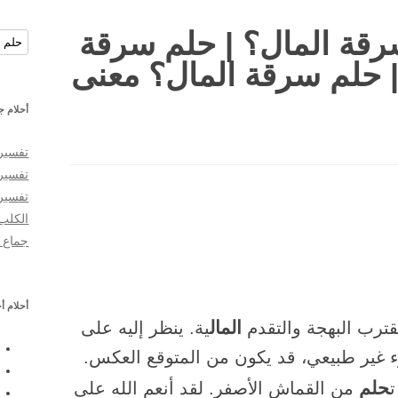
رقة المال؟ | حلم سرقة
البحث
| حلم سرقة المال؟ معنى
أحلام ج
تفسير 
تفسير
تفسير
الكلب
جماع ا
أحلام أ
المال
قترب البهجة والتقدم
ية. ينظر إليه على
 غير طبيعي، قد يكون من المتوقع العكس.
حلم
من القماش الأصفر. لقد أنعم الله على