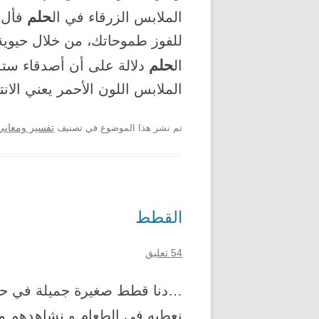
حلم
الملابس الزرقاء في ال
فأل. 
للفوز طموحاتك، من خلال حيوية،
حلم
ال
دلالة على أن أصدقاء ستدع
الملابس اللون الأحمر يعني ال
تم نشر هذا الموضوع في تصنيف
تفسير ومعاني 
القطط
54 تعليق
نعطيه في الطعام و نشاهدهم ما