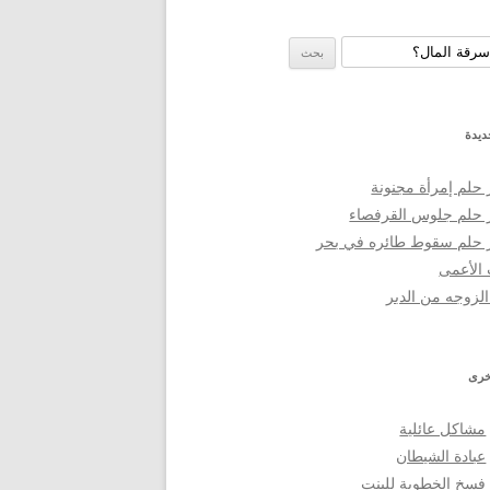
 عن:
ديدة
حلم إمرأة مجنونة
 حلم جلوس القرفصاء
 حلم سقوط طائره في بحر
 الأعمى
لزوجه من الدبر
خرى
مشاكل عائلية
عبادة الشيطان
فسخ الخطوبة للبنت