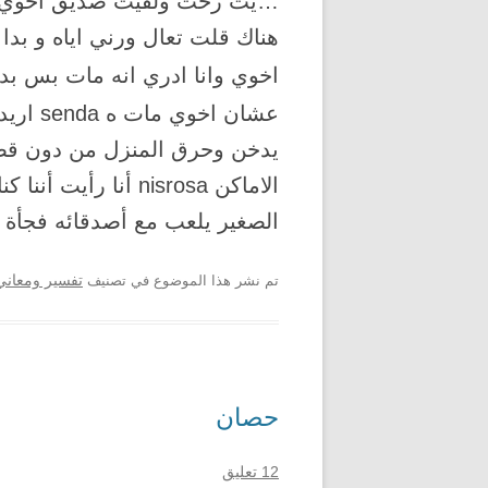
…يت رحت ولقيت صديق اخوي سأ
هناك قلت تعال ورني اياه و بد
اخوي وانا ادري انه مات بس ب
عشان اخوي مات ه senda اريد تفسير
يدخن وحرق المنزل من دون قصد
الاماكن nisrosa أنا
الصغير يلعب مع أصدقائه فجأة
تم نشر هذا الموضوع في تصنيف
تفسير ومعاني 
حصان
12 تعليق