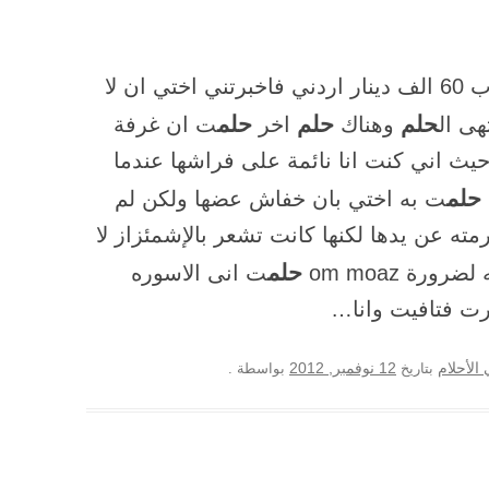
…ب 20 دينار اردني والبيضتين ب 60 الف دينار اردني فاخبرتني اختي ان لا
حلم
حلم
حلم
هى ال
وهناك
اخر
ت ان غرفة
يث اني كنت انا نائمة على فراشها عندما
حلم
ت به اختي بان خفاش عضها ولكن لم
ته عن يدها لكنها كانت تشعر بالإشمئزاز لا
حلم
ورة om moaz
ت انى الاسوره
سرت فتافيت وانا…
12 نوفمبر, 2012
الأحلام
بتاريخ
بواسطة
.