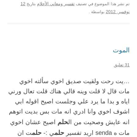
12
تم نشر هذا الموضوع في تصنيف
تفسير ومعاني الأحلام
بتاريخ
نوفمبر, 2012
بواسطة
.
الموت
31 تعليق
…يت رحت ولقيت صديق اخوي سألته اخوي
مات قال لا قلت وينه قالي هناك قلت تعال ورني
اياه و بدا ما يرد علي وجلست اصيح اقوله ابي
اشوف اخوي وانا ادري انه مات بس بديت اتوهم
حلم
انه عايش وصحيت من ال
اصيح عشان اخوي
حلم
حلم
مات ه senda اريد تفسير
ي :-
ت ان