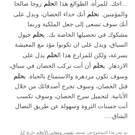
حلم
…احك. للمرأة، الطوالع هذا ال
زوجا صالحا
حلم
والمؤمنين. ت
أنك حذاء الحصان، ويدل على
أنك سوف تسعى إلى جعل الملكية وربما
حلم
مشكوك في تحصيلها الخاصة بك. ي
خيول
السباق، ويدل على ان تكونوا مؤذ مع المعيشة
حلم
بسرعة، ولكن للمزارع هذا ال
يدل على
حلم
الازدهار. ي
أن أنت تركب الحصان في سباق،
حلم
وسوف تكون مزدهرة والاستمتاع بالحياة. ي
قتل الحصان، وسوف تجرح أصدقائك من خلال
الأنانية. لتحميل سرج الحصان، وسوف تكسب
أنت حسنات الثروة وسهولة عن طريق النضال
الشاق….
12
تم نشر هذا الموضوع في تصنيف
تفسير ومعاني الأحلام
بتاريخ