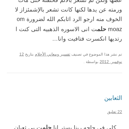
عضها ولكن لم تشعر بالالم فخنقته حتى مات
ورمته عن يدها لكنها كانت تشعر بالإشمئزاز لا
الخوف منه ارجو الرد اثابكم الله لضرورة om
حلم
moaz
ت انى الاسوره الذهبيه التى كنت ا
رتديها انكسرت فتافيت وانا…
12
تم نشر هذا الموضوع في تصنيف
تفسير ومعاني الأحلام
بتاريخ
نوفمبر, 2012
بواسطة
.
الثعابين
22 تعليق
حلم
…كلي في حاجه ربنا يستر انا
ت بي ثعبان