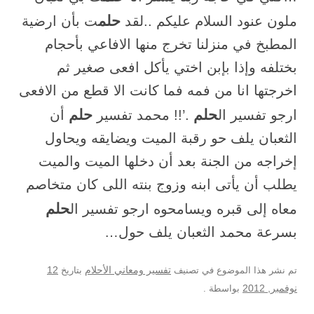
حلم
ملون عنود السلام عليكم ..لقد
ت بأن ارضية
المطبخ في منزلنا تخرج منها الافاعي بأحجام
بختلفه وإذا بإبن اختي يأكل افعى صغير ثم
اخرجتها انا من فمه فما كانت الا قطع من الافعى
حلم
حلم
ارجو تفسير ال
.’!! محمد تفسير
أن
الثعبان يلف حو رقبة الميت ويضايقه ويحاول
إخراجه من الجنة بعد أن دخلها الميت والميت
يطلب أن يأتى ابنه وزوج بنته اللى كان متخاصم
حلم
معاه إلى قبره ويسامحوه ارجو تفسير ال
بسرعة محمد الثعبان يلف حول…
12
تم نشر هذا الموضوع في تصنيف
تفسير ومعاني الأحلام
بتاريخ
نوفمبر, 2012
بواسطة
.