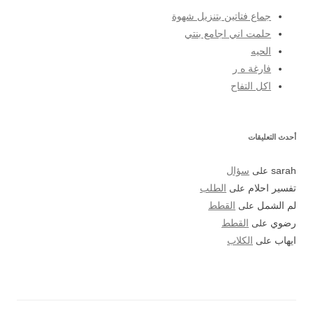
جماع فتاتين بتنزيل شهوة
حلمت اني اجامع بنتي
الحيه
فارغة ه ر
اكل التفاح
أحدث التعليقات
sarah
على
سؤال
تفسير احلام
على
الطلب
لم الشمل
على
القطط
رضوي
على
القطط
ايهاب
على
الكلاب