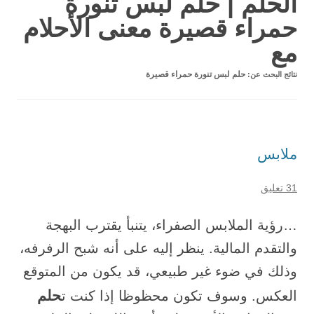
الحلم | حلم لبس تنورة
حمراء قصيرة معنى الأحلام
مع
نتائج البحث عن:
حلم لبس تنورة حمراء قصيرة
ملابس
31 تعليق
…رؤية الملابس الصفراء، يتنبأ يقترب البهجة
والتقدم المالية. ينظر إليه على أنه شبح الرفرفه،
وذلك في ضوء غير طبيعي، قد يكون من المتوقع
حلم
العكس. وسوف تكون محظوظا إذا كنت ت