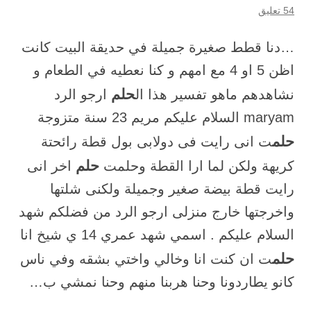
54 تعليق
…دنا قطط صغيرة جميلة في حديقة البيت كانت
اظن 5 او 4 مع امهم و كنا نعطيه في الطعام و
حلم
نشاهدهم ماهو تفسير هذا ال
ارجو الرد
maryam السلام عليكم مريم 23 سنة متزوجة
حلم
ت انى رايت فى دوﻻبى بول قطة رائحتة
حلم
كريهة ولكن لما ارا القطة وحلمت
اخر انى
رايت قطة بيضة صغير وجميلة ولكنى شلتها
واخرجتها خارج منزلى ارجو الرد من فضلكم شهد
السلام عليكم . اسمي شهد عمري 14 ي شيخ انا
حلم
ت ان كنت انا وخالي واختي بشقه وفي ناس
كانو يطاردونا وحنا هربنا منهم وحنا نمشي ب…