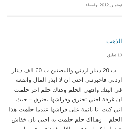
نوفمبر, 2012
بواسطة
.
الذهب
19 تعليق
…ب 20 دينار اردني والبيضتين ب 60 الف دينار
اردني فاخبرتني اختي ان لا ابذر المال واضعه
حلم
حلم
حلم
في البنك وانتهى ال
وهناك
اخر
ت
ان غرفة اختي تحترق وفراشها يحترق – حيث
حلم
اني كنت انا نائمة على فراشها عندما
ت هذا
حلم
حلم حلم
ال
– وهنااك
ت به اختي بان خفاش