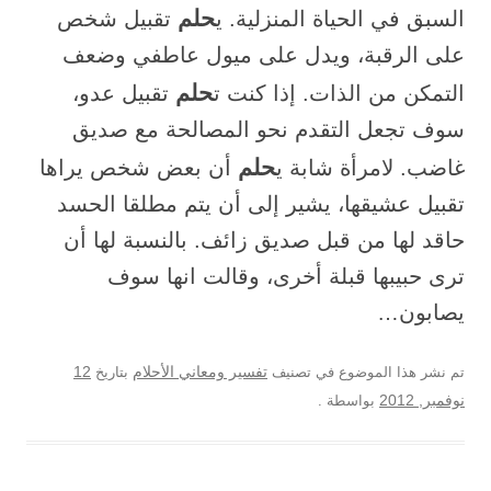
حلم
السبق في الحياة المنزلية. ي
تقبيل شخص
على الرقبة، ويدل على ميول عاطفي وضعف
حلم
التمكن من الذات. إذا كنت ت
تقبيل عدو،
سوف تجعل التقدم نحو المصالحة مع صديق
حلم
غاضب. لامرأة شابة ي
أن بعض شخص يراها
تقبيل عشيقها، يشير إلى أن يتم مطلقا الحسد
حاقد لها من قبل صديق زائف. بالنسبة لها أن
ترى حبيبها قبلة أخرى، وقالت انها سوف
يصابون…
12
تم نشر هذا الموضوع في تصنيف
تفسير ومعاني الأحلام
بتاريخ
نوفمبر, 2012
بواسطة
.