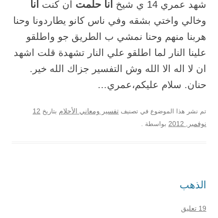
انا حلمت
انا
شهد عمري 14 ي شيخ
ان كنت
وخالي واختي بشقه وفي ناس كانو يطاردونا وحنا
هربنا منهم وحنا نمشي ب الطريق جو واطلقو
علينا النار لما اطلقو علي النار تشهدة قلت اشهد
ان لا اله الا الله وش التفسير جزاك الله خير.
حنان. سلام عليكم،عمري…
12
تم نشر هذا الموضوع في تصنيف
تفسير ومعاني الأحلام
بتاريخ
نوفمبر, 2012
بواسطة
.
الذهب
19 تعليق