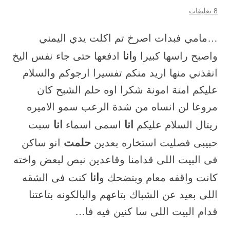
8 تعليقات
…مامي فبدات اصرخ تم اكلت يدي اليمني
انا
واصبح راسها كبيرا و
ادفعها حتى جاء نفس اليخ
انقذني منها اريد منكم تفسيرا ارجوكم والسلام
عليكم امنة امونة شكرا اوه حلم الشبح كان
مروعا لن انساه من شدة الرعب سمو الاميره
انا
انا
ريتال السلام عليكم
اسمى اسماء
سبت
حلمت
حبيبى فصليت استخاره بعدين
انو ساكن
فى البيت اللى قدامنا وقاعدين نبص لبعض واخته
انا
كانت واقفه معام وبتضحك و
كنت فى الشقه
اللى بعيد عن الشباك بتاعهم والبالكونه بتاعتنا
قدام البيت اللى سا كنين فيه فا…