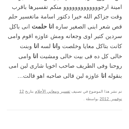
امينة ارجووووووووووووو منكم تفسيرها باقرب
وقت جزاكم الله خيرا دكتور اسامة ماتغسير حلم
انا حلمت
قص شعر ابنى الصغير ساره
انى باكل
سردين كتير اوى وجعانه ومش عاوزه اقوم وامى
انا
انا
كانت بتاكل معايا وخلصت و
لسه
وبنت
انا
خالى كل ده فى بيت خالى ومشيت
وامى
روحنا وفى الطريف صاحب اخويا شارى لبن امى
انا
بنقوله
عاوزه لبن قالى صاحبه اهو قالت…
12
تم نشر هذا الموضوع في تصنيف
تفسير ومعاني الأحلام
بتاريخ
نوفمبر, 2012
بواسطة
.