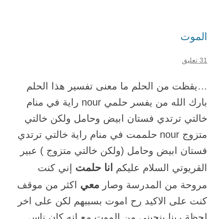
الموت
31 تعليق
…يقظت من الحلم ما معنى تفسير هذا الحلم
بارك الله من يفسر حلمي nour راية في منام
خالتي ترتدي فستان ابيض وحامل ولكن خالتي
متزوج nour حلممت في منام راية خالتي ترتدي
فستان ابيض وحامل (ولكن خالتي متزوج ) عبير
انا حلمت
القريوتي السلام عليكم
إني كنت
معي
مروحة من المدرسة وصار
اكثر من موقف
كنت على الاكيد رح اموت بسببهم لكن على اخر
لحظة ربنا بنجيني من الموت مع انه كان ناس