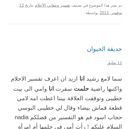
12
تم نشر هذا الموضوع في تصنيف
تفسير ومعاني الأحلام
بتاريخ
نوفمبر, 2012
بواسطة
.
حديقة الحيوان
11 تعليق
انا
سما لامع رشيد
اريد ان اعرف تفسير الاحلام
حلمت
انا
واكتبها راضية
سفرت
وامي الى بيت
خطيبى وتوقفت العلاقة بيننا اعطت امه لامي
قطعة قماش بيضاء وقال لي خطيبى البوسي
حجاب اسود فم هو التفسير من فضلكم nadia
السلام عليكم ! رأت أمي في حلمها أم إمرأة