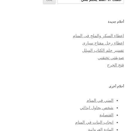
أحلام جديدة
اعطاء السكر والملح فى المنام
اعطاء رجل مفتاح سيارى
تفسير حلم الكتاب المبلل
صديقتي تخنقني
فتح الجرح
أحلام أخرى
المني في المنام
شخص يحاول ايذائي
القنصلية
انجاب البنات في المنام
المادة الغروانية