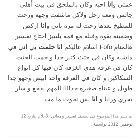
انا
عمتي و
احبه وكان بالملحق في بيت أهلي
جالس ومعه رجل ولأكن ماشفت وجهه ورحت
انا
للمطبخ بعدها رحت له مره تاني و
اركض
وضميته بقوه وقبلة مع فمه بليييز احتاج تفسير
انا حلمت
هالمنام Fofo اسلام عاليكم
بي اني في
ماشيه وكان في جثث كثير جدا و جمب الجثث
كان في غرفه هذي الغرفه كان فيها كل انواع
السكاكين و كان في الغرفه واحد ابيض وجهو جدا
طويل و عيناه صغيره جداااا المهم يفجع و سار
انا
يجري ورايا و
بس نجوت ما مت…
12
تم نشر هذا الموضوع في تصنيف
تفسير ومعاني الأحلام
بتاريخ
نوفمبر, 2012
بواسطة
.