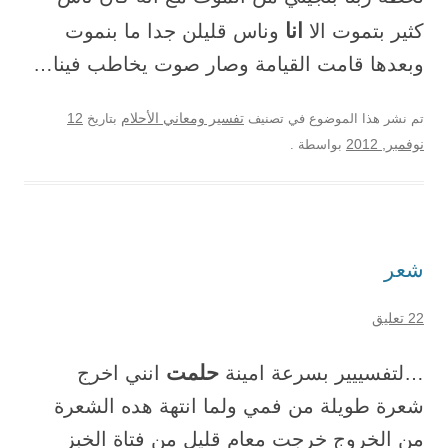
انا
كثير بتموت الا
وناس قليلن جدا ما بنموت
وبعدها قامت القيامة وصار صوت يخاطب فينا…
12
تم نشر هذا الموضوع في تصنيف
تفسير ومعاني الأحلام
بتاريخ
نوفمبر, 2012
بواسطة
.
شعر
22 تعليق
حلمت
…لتفسييير بسرعة امينة
انني اخرج
شعرة طويلة من فمي ولما انتهة هده الشعرة
من الخروج خرجت معام قليل من فتاة الخبز