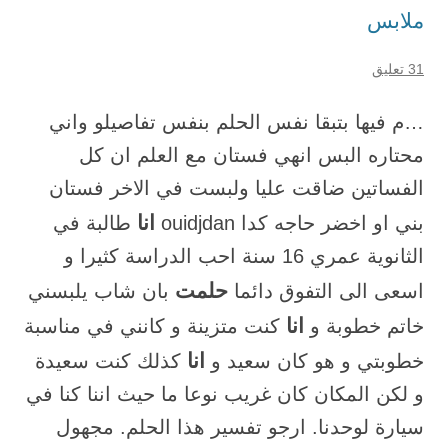
ملابس
31 تعليق
…م فيها بتبقا نفس الحلم بنفس تفاصيلو واني
محتاره البس انهي فستان مع العلم ان كل
الفساتين ضاقت عليا ولبست في الاخر فستان
انا
بني او اخضر حاجه كدا ouidjdan
طالبة في
الثانوية عمري 16 سنة احب الدراسة كثيرا و
حلمت
اسعى الى التفوق دائما
بان شاب يلبسني
انا
خاتم خطوبة و
كنت متزينة و كانني في مناسبة
انا
خطوبتي و هو كان سعيد و
كذلك كنت سعيدة
و لكن المكان كان غريب نوعا ما حيث اننا كنا في
سيارة لوحدنا. ارجو تفسير هذا الحلم. مجهول