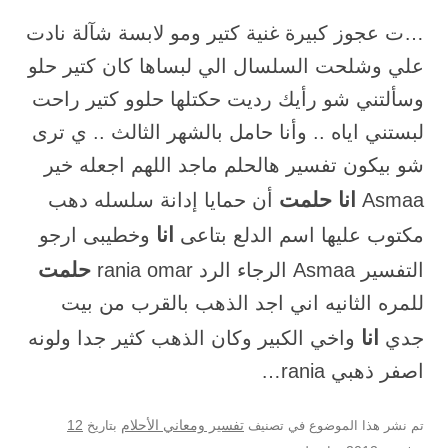
…ت عجوز كبيرة غنية كتير ومو لابسة شآلة نادت
علي وشلحت السلسال الي لبساها كان كتير حلو
وسألتني شو رأيك رديت حكتلها حلوو كتير راحت
لبستني اياه .. وأنا حامل بالشهر الثالث .. ي ترى
شو بيكون تفسير هالحلم ماجد اللهم اجعله خير
انا حلمت
Asmaa
أن حمايا إدانة سلسله دهب
انا
مكتوب عليها اسم الدلع بتاعى
وخطيبى ارجو
حلمت
التفسير Asmaa الرجاء الرد rania omar
للمره الثانيه اني اجد الذهب بالقرب من بيت
انا
جدي
واخي الكبير وكان الذهب كثير جدا ولونه
اصفر ذهبي rania…
12
تم نشر هذا الموضوع في تصنيف
تفسير ومعاني الأحلام
بتاريخ