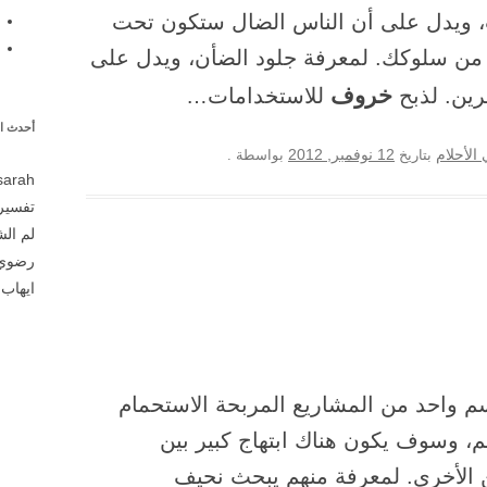
ويدل على أن الناس الضال ستكون تحت
من سلوكك. لمعرفة جلود الضأن، ويدل على
خروف
رين. لذبح
للاستخدامات…
أحدث ال
12 نوفمبر, 2012
الأحلام
بتاريخ
بواسطة
.
sarah
تفسير 
لم ال
رضوي
ايهاب
ع
 واحد من المشاريع المربحة الاستحمام
م، وسوف يكون هناك ابتهاج كبير بين
 الأخرى. لمعرفة منهم يبحث نحيف