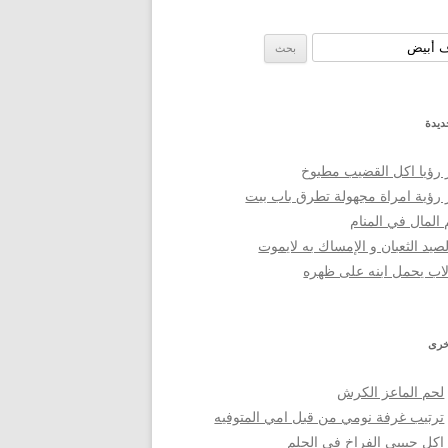
 عن:
ديدة
 رؤيا اكل القضيب مطبوخ
 رؤية امراة مجهولة تطرق باب بيت
المال في المنام
صيد الثعبان و الإمساك به لايموت
لاب يحمل ابنه على ظهره
خرى
لحم الماعز الكرش
ترتيب غرفة نومي من قبل امي المتوفيه
اكل حبيبى الفراخ فى الحلم