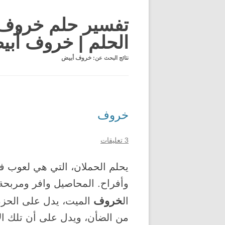
تفسير حلم خروف 
الحلم | خروف أبي
نتائج البحث عن:
خروف أبيض
خروف
3 تعليقات
يحلم الحملان، التي هي لعوب 
وأفراح. المحاصيل وافر ومربحة ل
خروف
ال
الميت، يدل على الحزن
من الضأن، ويدل على أن تلك ال