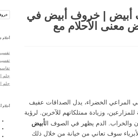
أبيض | خروف أبيض في
البحث
ض معنى الأحلام مع
أحلام ج
تفسير
تفسير
تقاسم 
حلم ال
حلم ا
في المراعي الخضراء، يدل الصداقات عفيف
أحلام أ
لمزارعين، وزيادة ممتلكاتهم للآخرين. لرؤية
أبيض
 والخراب. الدم يظهر في الصوف ال
أبرياء سوف تعاني من خيانة من خلال ذلك