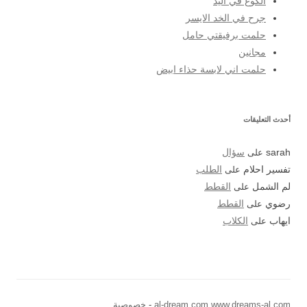
الكوع في اليد
جرح في الخد الايسر
حلمت برفيقتي حامل
مجانين
حلمت اني لابسة حذاء ابيض
أحدث التعليقات
sarah
على
سؤال
تفسير احلام
على
الطلب
لم الشمل
على
القطط
رضوي
على
القطط
ايهاب
على
الكلاب
www.dreams-al.com
al-dream.com
خصوصية
-