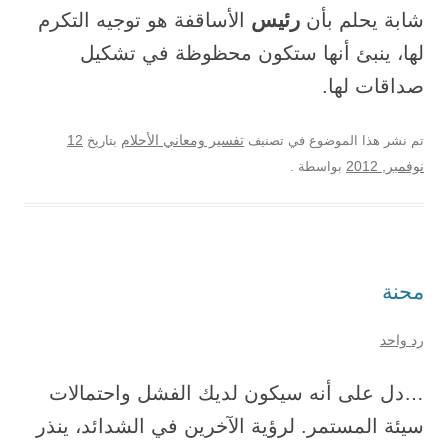
رئيس
شابة يحلم بأن
الأساقفة هو توجيه التكرم
لها، ينبئ أنها ستكون محظوظة في تشكيل
صداقات لها.
12
تم نشر هذا الموضوع في تصنيف
تفسير ومعاني الأحلام
بتاريخ
نوفمبر, 2012
بواسطة
.
محنة
رد واحد
…دل على أنه سيكون لديك الفشل واحتمالات
سيئة المستمر. لرؤية الآخرين في الشدائد، ينذر