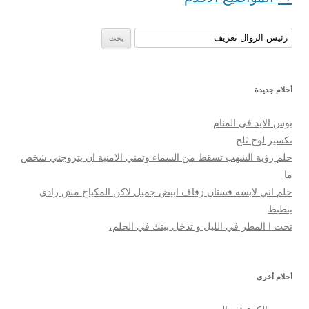
البحث عن:
أحلام جديدة
بوس الايد في المنام
تكسير لوح ثلج
حلم رؤية الشهب تسقط من السماء وتمني الامنية ان يتزوجني شخص
ما
حلم اني لابسه فستان زفاف ابيض جميل لاكن المكياج مش رادي
يتظبط
تحت ا المطر في الليل و تدخل بيتك في الحلم،
أحلام أخرى