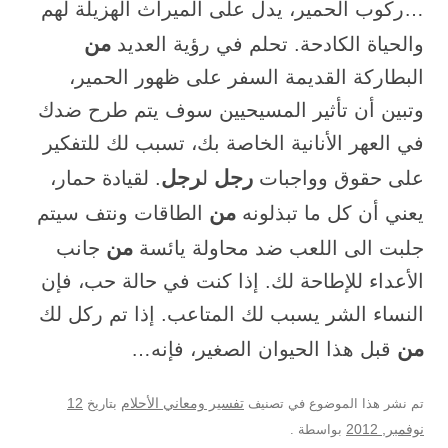
…ركوب الحمير، يدل على الميراث الهزيلة لهم
من
والحياة الكادحة. تحلم في رؤية العديد
البطاركة القديمة السفر على ظهور الحمير،
وتبين أن تأثير المسيحيين سوف يتم طرح ضدك
في العهر الأنانية الخاصة بك، تسبب لك للتفكير
رجل
رجل
على حقوق وواجبات
ل
. لقيادة حمار،
من
يعني أن كل ما تبذلونه
الطاقات ونتف سيتم
من
جلبت الى اللعب ضد محاولة يائسة
جانب
الأعداء للإطاحة لك. إذا كنت في حالة حب، فإن
النساء الشر يسبب لك المتاعب. إذا تم ركل لك
من
قبل هذا الحيوان الصغير، فإنه…
12
تم نشر هذا الموضوع في تصنيف
تفسير ومعاني الأحلام
بتاريخ
نوفمبر, 2012
بواسطة
.