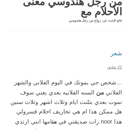
من رجل هندوسي معنى
الأحلام مع
نتائج البحث عن:
زواج من رجل هندوسي
شعر
22 تعليق
…شخص حي بموتك في اليوم الفلاني والشهر
من
الفلاني
السنه الفلانيه بعدي يعني سوف
تموت بعدي بثلىث ايام وثلاث اشهر وثلاث سنين
هل ممكن هذا ام هي تخاريف احلام فسرولي
من
هذا noor رات صديقتي في
امها انني ارتدي