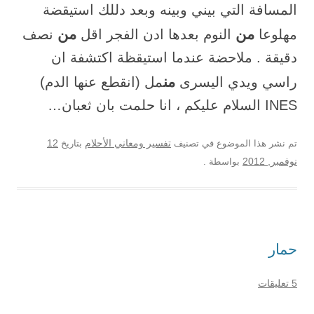
المسافة التي بيني وبينه وبعد دللك استيقضة
من
من
مهلوعا
النوم بعدها ادن الفجر اقل
نصف
دقيقة . ملاحضة عندما استيقظة اكتشفة ان
من
راسي ويدي اليسرى
مل (انقطع عنها الدم)
INES السلام عليكم ، انا حلمت بان ثعبان…
12
تم نشر هذا الموضوع في تصنيف
تفسير ومعاني الأحلام
بتاريخ
نوفمبر, 2012
بواسطة
.
حمار
5 تعليقات