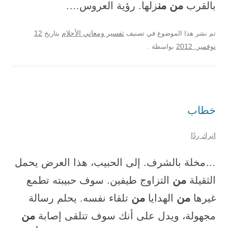
من من
بالقرب
زلها. رؤية العروس….
12
تم نشر هذا الموضوع في تصنيف
تفسير ومعاني الأحلام
بتاريخ
نوفمبر, 2012
بواسطة
.
خطاب
اترك ردًا
…مخلة بالشرف. إلى الحبيب، هذا العرض يحمل
من
الثقيلة
التزاوج طيفين. سوف حبيبته تطمع
من
من
غيرها
الهدايا
تلقاء نفسه. يحلم رسالة
من
مجهولة، ويدل على أنك سوف تتلقى إصابة