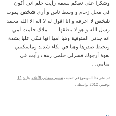
وشكرا على تعبكم بسمه رأيت حلم اني أكون
شخص
في محل زحام و وسط ناس و أرى
يموت
شخص
ﻻ اعرفه و انا اقول له ﻻ اله الا الله محمد
رسل الله و هو ﻻ ينطقها ….. ملاك حلمت أمي
انه جدتي المتوفية وهيا امها انها تبكي عليا بشدة
وتخبط صدرها وهيا في بكاء شديد وماسكتني
بقوة أرجوك فسرلي حلمي رهف رأيت في
منامي…
12
تم نشر هذا الموضوع في تصنيف
تفسير ومعاني الأحلام
بتاريخ
نوفمبر, 2012
بواسطة
.