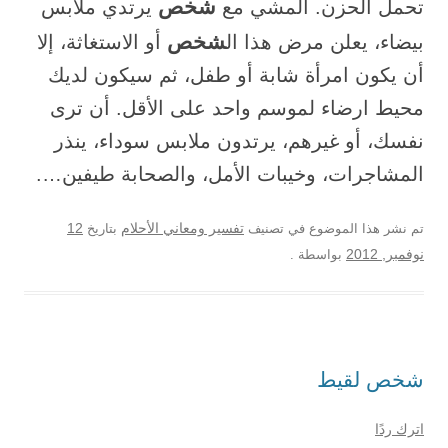
شخص
تحمل الحزن. المشي مع
يرتدي ملابس
شخص
بيضاء، يعلن مرض هذا ال
أو الاستغاثة، إلا
أن يكون امرأة شابة أو طفل، ثم سيكون لديك
محيط ارضاء لموسم واحد على الأقل. أن ترى
نفسك، أو غيرهم، يرتدون ملابس سوداء، ينذر
المشاجرات، وخيبات الأمل، والصحابة طيفين….
12
تم نشر هذا الموضوع في تصنيف
تفسير ومعاني الأحلام
بتاريخ
نوفمبر, 2012
بواسطة
.
شخص لقيط
اترك ردًا