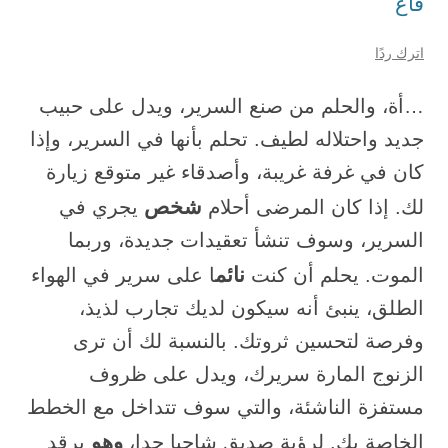
قاع
اترك ردًا
…أة، والحلم من صنع السرير، ويدل على حبيب
جديد واحتلاله لطيف. تحلم بأنها في السرير، وإذا
كان في غرفة غريبة، وأصدقاء غير متوقع زيارة
شخص
لك. إذا كان المرضى أحلام
يجري في
السرير، وسوف تنشأ تعقيدات جديدة، وربما
نائم
الموت. يحلم أن كنت
ا على سرير في الهواء
الطلق، ينبئ أنه سيكون لديك تجارب لذيذ،
وفرصة لتحسين ثروتك. بالنسبة لك أن ترى
الزنوج المارة سريرك، ويدل على ظروف
مستفزة الناشئة، والتي سوف تتداخل مع الخطط
وهو
الخاصة بك. لرؤية صديق شاحبا جدا،
يرقد