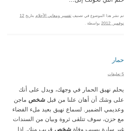
12
تم نشر هذا الموضوع في تصنيف
تفسير ومعاني الأحلام
بتاريخ
نوفمبر, 2012
بواسطة
.
حمار
5 تعليقات
يحلم نهيق الحمار في وجهك، ويدل على أنك
شخص
على وشك أن أهان علنا ​​من قبل
ماجن
وعديمي الضمير. لسماع نهيق بعيد ملء الفضاء
مع حزن، سوف تتلقى ثروة وبيان من السندات
شخص
غير سارة بسبب وفاة
قريب منك. إذا