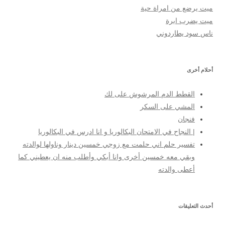
ميت يرضع من امراة حية
ميت يضرب ابرة
ناس سود يطاردوني
أحلام أخرى
القطط الدم المرشوش على لك
المشي على السكر
فنجان
| النجاح في الامتحان البكالوريا و انا ادرس في البكالوريا
تفسير حلم اني حلمت مع زوجي خمسين دينار وناولها لوالدته
وبقي معه خمسين أخرى وانا أبكي وأطلب منه ان يعطيني كما
أعطى والدته
أحدث التعليقات