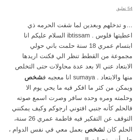
54 تعليق
…و تدخلهم وبعدين لما شفت الحرمه ذي
اعطيتها فلوس . ibtissam السلام عليكم انا
ابتسام عمري 18 سنة حلمت باني حولي
مجموعة من القطط تنظر الي فكنت اريدها
الابتعاد عني الا بعد عدة محاولات حتى التخلص
شخص
منها والابتعاد . sumaya انا معجبه ف
ويمكن من كثر ما افكر فيه ما يحي يوم الا
وحلمته ومره وحده سافر وصرت اسمع صوته
فالحلم كأنه جنبي افتوني ارجوكم وكيف يمكنني
التوقف عن التفكير فيه فاطمة عمري 26 سنة،
شخص
الحلم كان ل
بعمل معي في نفس الدوام ،
حلم أنني تحولت إلى…