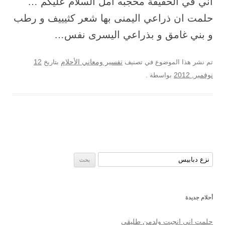
اني في الحقيقة محجبه امل السلام عليكم …
حلمت ان ذراعي اليمنى بها شعر كثيييف و رطب
و بني غامق و بذراعي اليسرى نفس…
12
تم نشر هذا الموضوع في تصنيف
تفسير ومعاني الأحلام
بتاريخ
نوفمبر, 2012
بواسطة
.
البحث عن:
أحلام جديدة
حلمت اني انجبت ولدمن طليقي