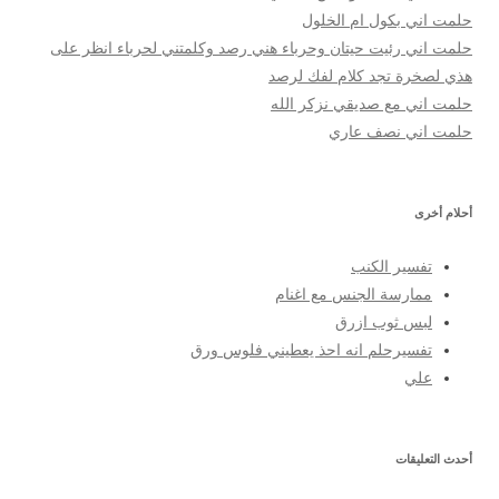
حلمت اني بكول ام الخلول
حلمت اني رئيت حيتان وحرباء هني رصد وكلمتني لحرباء انظر على
هذي لصخرة تجد كلام لفك لرصد
حلمت اني مع صديقي نزكر الله
حلمت اني نصف عاري
أحلام أخرى
تفسير الكنب
ممارسة الجنس مع اغنام
لبس ثوب ازرق
تفسيرحلم انه احذ يعطيني فلوس ورق
علي
أحدث التعليقات