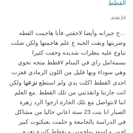
القطط
54 تعليق
…ح جيرانه وأيضا لاحقتي فأنا هاجمت القطه
وضربتها وبقت الحيه ع علم هاجمتها ولكن ضلت
تباوع عليه بنظرات شديده وخفت كثيرا
بسمةامل راي في المنام ٧قطط متجه نحوي
وهي سوداء وبها قليل من اللون الرمادي قفزت
نزع
احدى القطط اكلت يدي ولم استطع
ها ولكن
اتت جارتنا وانقذتني من تلك القطط .مع العلم
اننا لانتواصل مع تلك الجارة.ارجوا الرد زهرة
الصبار انا بنت 23 سنة اعاني حاليا من مشاكل
في الدراسة بالجامعة و حلمت بعنكبوت كبير
احمر و اسود يهاجمني و بقطط كثيرة تجري