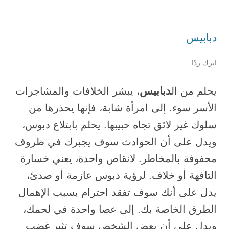
دبابيس
اترك ردًا
دبابيس
يحلم من ال
، يبشر الخلافات والمشاجرات
الأسر سوء. إلى امرأة شابة، فإنها يحذرها من
سلوك غير لائق تجاه حبيبها. يحلم بابتلاع دبوس،
ويدل على أن الحوادث سوف يجبرك في ظروف
محفوفة بالمخاطر. لانقاص واحدة، يعني خسارة
التافهة أو خلاف. لرؤية دبوس عازمة أو صدئ،
يدل على أنك سوف تفقد احترام بسبب الإهمال
الطرق الخاصة بك. إلى عصا واحدة في لحمك،
ويدل على أن بعض الشخص سوف تثير غضب