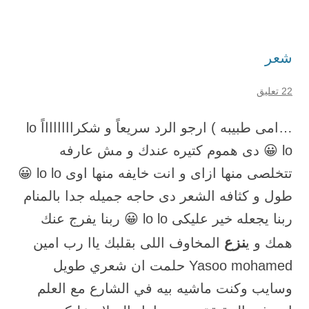
شعر
22 تعليق
…امى طبيبه ) ارجو الرد سريعاً و شكرااااااااً lo
lo 😀 دى هموم كتيره عندك و مش عارفه
تتخلصى منها ازاى و انت خايفه منها اوى lo lo 😀
طول و كثافه الشعر دى حاجه جميله جدا بالمنام
ربنا يجعله خير عليكى lo lo 😀 ربنا يفرج عنك
نزع
همك و ي
المخاوف اللى بقلبك ياا رب امين
Yasoo mohamed حلمت ان شعري طويل
وسايب وكنت ماشيه بيه في الشارع مع العلم