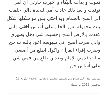
تموت و بدأت بالبكاء و أخبرت جارتي أن أمي
توفيت و بعد ذلك عادت أمي للحياة دالي حلمت
اختي
اني أسبح بالحمام ويه
بس مو شكلها شكل
اختي
بنت مجهوله بس بالحلم على أساس
واني
كعدت باﻻرض أسبح وحسيت شي دخل بضهري
واني صرت أصيح اني ملبوسه اعوذ بالله ب جن
وصرت إقراء القرآن واكول اطلع من أصبعي
مالت قدمي الإمام وبعدين طلع من فمي شي
على أساس جن…
12
تم نشر هذا الموضوع في تصنيف
تفسير ومعاني الأحلام
بتاريخ
نوفمبر, 2012
بواسطة
.