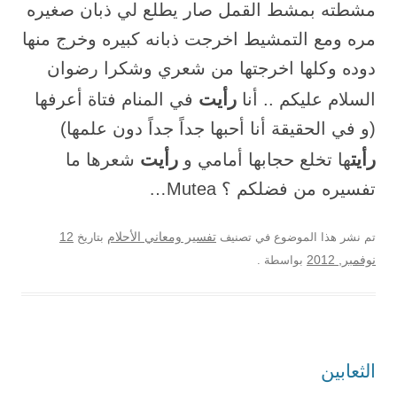
مشطته بمشط القمل صار يطلع لي ذبان صغيره
مره ومع التمشيط اخرجت ذبانه كبيره وخرج منها
دوده وكلها اخرجتها من شعري وشكرا رضوان
رأيت
السلام عليكم .. أنا
في المنام فتاة أعرفها
(و في الحقيقة أنا أحبها جداً جداً دون علمها)
رأيت
رأيت
ها تخلع حجابها أمامي و
شعرها ما
تفسيره من فضلكم ؟ Mutea…
12
تم نشر هذا الموضوع في تصنيف
تفسير ومعاني الأحلام
بتاريخ
نوفمبر, 2012
بواسطة
.
الثعابين