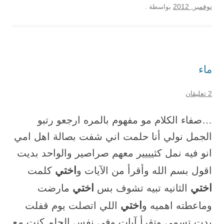
نوفمبر, 2012
بواسطة
.
ماء
2 تعليقان
…صفاء الكلام مو مفهوم بالمره ارجعو رتبو
الجمل نولي أنا حلمت اني شفت بصالة اهل امي
انو فيه نمل كثيييير معهم صراصير والواحد بديت
اختي
اقول بسم الله وأقرأ من الآيات و
كلمت
اختي
اختي
الثانيه تبيه تشوف بس
مارضت
اختي
وماعطته اهميه و
اللي اتصلت يوم قفلت
بدت تسمي وتقرأ آيات وفي نفس الحلم كنت مع