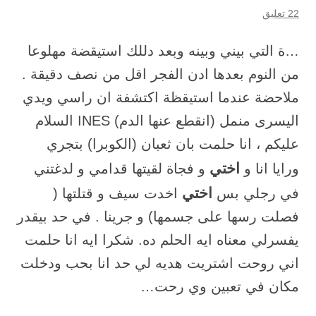
22 تعليق
…ة التي بيني وبينه وبعد دللك استيقضة مهلوعا
من النوم بعدها ادن الفجر اقل من نصف دقيقة .
ملاحضة عندما استيقظة اكتشفة ان راسي ويدي
اليسرى منمل (انقطع عنها الدم) INES السلام
عليكم ، انا حلمت بان ثعبان (الكوبرا) بتجري
اختي
ورايا انا و
و فجاة لقيتها قدامي و لدغتني
اختي
في رجلي بس
اخدت سيف و قتلتها (
فصلت رسها على جسمها) و جرينا . في حد بيقدر
يفسرلي معناه ايه الحلم ده. شكرا ايه انا حلمت
اني روحت اشتريت هديه لي حد انا بحب ودخلت
مكان في تعبين وي رحت…