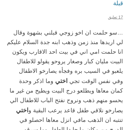
قبلة
17 تعليق
…سو حلمت ان اخو زوجي قبلني بشهوة وقال
لي اريدها منذ زمن وذهب ابنه جدة السلام عليكم
انا حلمت امي اني في بيت احد الاقارب ويكون
البيت مليان كبار وصغار يروحو يقولو للاطفال
يلعبو في السيب بره وفجأه يصارخو الاطفال
اختي
وفي نفس الوقت تجي
وما اذكر وحدة
كمان معاها ويطلعو درج البيت ويطيح من غير ما
يحسو منهم ذهب ونروح نفتح الباب للاطفال الي
اختي
يصارخو نلاقي طفل قاعد يرعب البقية و
تنتبه ان الذهب مافي انزل معاها احصلو في
الدرج من مكان ما جا دا الطفل وما سرقو…