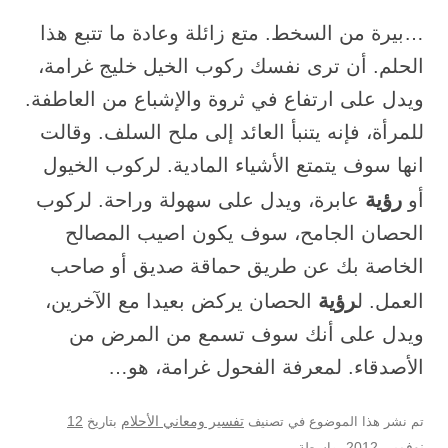
…بيرة من السخط. متع زائلة وعادة ما تتبع هذا
الحلم. أن ترى نفسك ركوب الخيل خليج غرامة،
ويدل على ارتفاع في ثروة والإشباع من العاطفة.
للمرأة، فإنه يتنبأ العائد إلى ملح السلف. وقالت
انها سوف يتمتع الأشياء المادية. لركوب الخيول
رؤية
أو
عابرة، ويدل على سهولة وراحة. لركوب
الحصان الجامح، سوف يكون اصيب المصالح
الخاصة بك عن طريق حماقة صديق أو صاحب
رؤية
العمل. ل
الحصان يركض بعيدا مع الآخرين،
ويدل على أنك سوف تسمع من المرض من
الأصدقاء. لمعرفة الفحول غرامة، هو…
12
تم نشر هذا الموضوع في تصنيف
تفسير ومعاني الأحلام
بتاريخ
نوفمبر, 2012
بواسطة
.