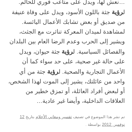
…نعش لها، ويدل على متاعب فوري للحالم.
رؤية
ل
جثة باللون الأسود، ويدل على وفاة عنيفة
من صديق أو بعض تشابك الأعمال اليائسة.
لمشاهدة لميدان المعركة تناثرت مع الجثث،
ويشير إلى الحرب وعدم الرضا العام بين البلدان
رؤية
والفصائل السياسية. ل
جثة حيوان، ويدل
على حالة غير صحية، على حد سواء كما أن
رؤية
الأعمال التجارية والصحية. ل
جثة من أي
واحد من عائلتك، يشير إلى الموت لهذا الشخص،
أو لبعض أفراد العائلة، أو تمزق خطير من
العلاقات الداخلية، وأيضا غير عادية…
12
تم نشر هذا الموضوع في تصنيف
تفسير ومعاني الأحلام
بتاريخ
نوفمبر, 2012
بواسطة
.