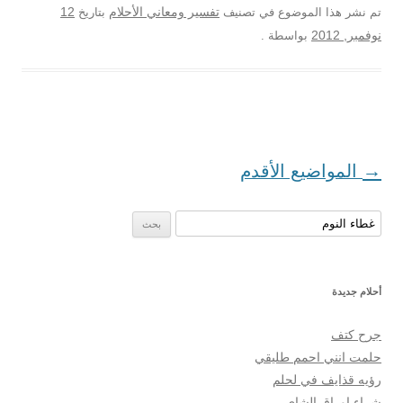
12
تم نشر هذا الموضوع في تصنيف
تفسير ومعاني الأحلام
بتاريخ
نوفمبر, 2012
بواسطة
.
تصفح المواضيع
→
المواضيع الأقدم
البحث عن:
أحلام جديدة
جرح كتف
حلمت انني احمم طليقي
رؤيه قذايف في لحلم
شراء اوراق الشاي