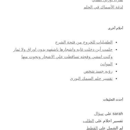
لدغة الأسماك في الحلم
أحلام أخرى
الطفيليات للخروج من فتحة الشرج
حلمت أين دخلت غابه واشجارها ناشفهه بدون اوراق ولا ثمار
وكنت امشي وفجئه تساقطت علي الاشجار ونجوت منها
الموانئ
رؤيه جسد شخص
تفسير حلم السمك البورى
أحدث التعليقات
sarah
على
سؤال
تفسير احلام
على
الطلب
لم الشمل
على
القطط