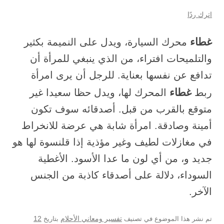
اترك ردًا
غطاء
محرك السيارة، ويدل على النميمة بكثير
والتلميحات افتراء، من الذي ينبغي للمرأة أن
تدافع عن نفسها بعناية. للرجل أن يرى امرأة
غطاء
ربط
المحرك لها، ويدل حظا سعيدا غير
متوقع بالقرب من قبل. أصدقائه سوف تكون
أمينة وصادقة. امرأة شابة هي عرضة للانخراط
في مغازلات لطيف وغير مؤذية إذا قلنسوة لها هو
جديد و، من أي لون ما عدا الأسود. الأغطية
السوداء، دلالة على أصدقاء كاذبة من الجنس
الآخر.
12
تم نشر هذا الموضوع في تصنيف
تفسير ومعاني الأحلام
بتاريخ