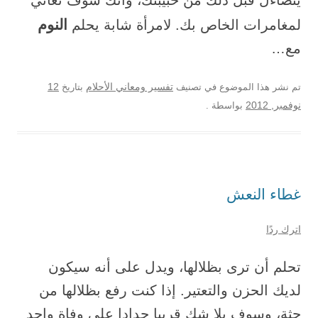
يتضاءل قبل ذلك من حبيبتك، وأنك سوف تعاني
النوم
لمغامرات الخاص بك. لامرأة شابة يحلم
مع…
12
تم نشر هذا الموضوع في تصنيف
تفسير ومعاني الأحلام
بتاريخ
نوفمبر, 2012
بواسطة
.
غطاء النعش
اترك ردًا
تحلم أن ترى بظلالها، ويدل على أنه سيكون
لديك الحزن والتعتير. إذا كنت رفع بظلالها من
جثة، وسوف بلا شك قريبا حدادا على وفاة واحد