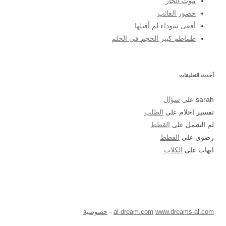
موت الجار
حضور الغائب
أفعى سوداء لم أقتلها
طماطم كبير الحجم في الحلم
أحدث التعليقات
sarah
على
سؤال
تفسير احلام
على
الطلب
لم الشمل
على
القطط
رضوي
على
القطط
ايهاب
على
الكلاب
www.dreams-al.com
al-dream.com
خصوصية
-