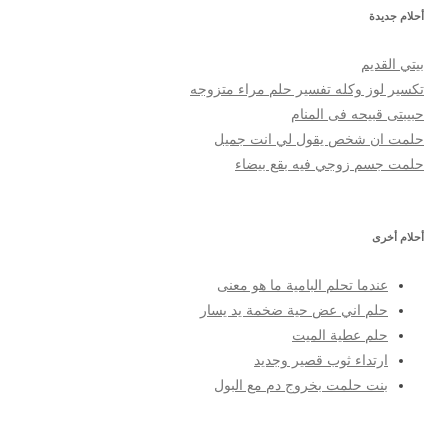
أحلام جديدة
بيتي القديم
تكسير لوز وكله تفسير حلم مراء متزوجه
حبيبتى قبيحه فى المنام
حلمت ان شخص يقول لي انت جميل
حلمت جسم زوجي فيه بقع بيضاء
أحلام أخرى
عندما تحلم البامية ما هو معنى
حلم اني عض حية ضخمة يد يسار
حلم عطية الميت
ارتداء ثوب قصير وجديد
بنت حلمت بخروج دم مع البول