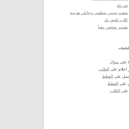
غوريلة
شفت حبيبي يحظنني وجابلي هدييية
كلاب تلحق بك
تفسير شخص يتقيأ
تعليقات
على
سؤال
احلام
على
الطلب
شمل
على
القطط
على
القطط
لى
الكلاب