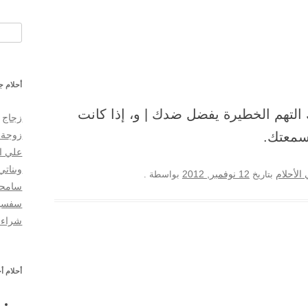
البحث
أحلام ج
التهم الخطيرة يفضل ضدك | و، إذا كانت
زجاج
سمعتك.
زوجة 
علي ا
وبناتي
12 نوفمبر, 2012
الأحلام
بتاريخ
بواسطة
.
سامحن
سفسير
شراء 
أحلام أ