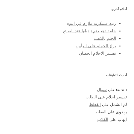
أحلام أخرى
رتبة عسكرية ملازم في النوم
حلقة ذهب تم تبديلها عند الصائغ
الحلم بالذهب
براز الحمام على الرأس
تفسير الاحلام الحصان
أحدث التعليقات
sarah
على
سؤال
تفسير احلام
على
الطلب
لم الشمل
على
القطط
رضوي
على
القطط
ايهاب
على
الكلاب