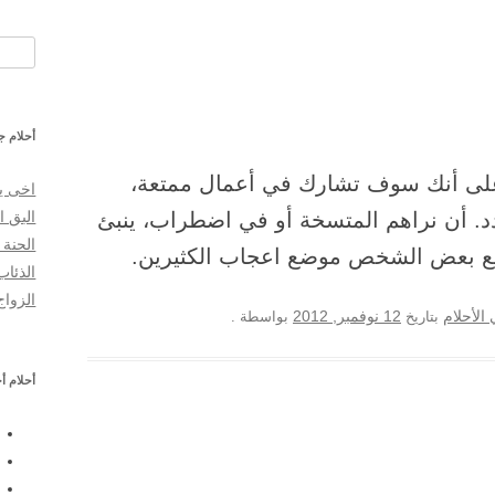
البحث
أحلام ج
على أنك سوف تشارك في أعمال ممتعة،
اخى ي
 أن نراهم المتسخة أو في اضطراب، ينبئ
البق ا
الحنة 
مع بعض الشخص موضع اعجاب الكثيرين.
الذئاب
الزواج
12 نوفمبر, 2012
الأحلام
بتاريخ
بواسطة
.
أحلام أ