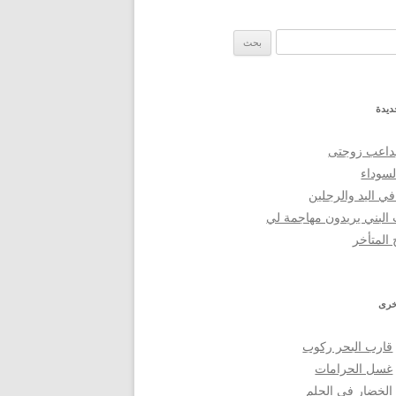
 عن:
ديدة
داعب زوجتى
لسوداء
في اليد والرجلين
 البني يريدون مهاجمة لي
 المتأخر
خرى
قارب البحر ركوب
غسل الحرامات
الخضار في الحلم