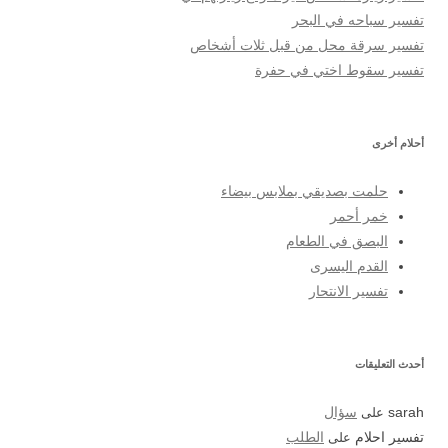
تفسير سباحه في البحر
تفسير سرقة محل من قبل ثلات أشخاص
تفسير سقوط اختي في حفرة
أحلام أخرى
حلمت بصديقي بملابس بيضاء
خمر أحمر
البصق في الطعام
القدم اليسرى
تفسير الانتحار
أحدث التعليقات
sarah
على
سؤال
تفسير احلام
على
الطلب