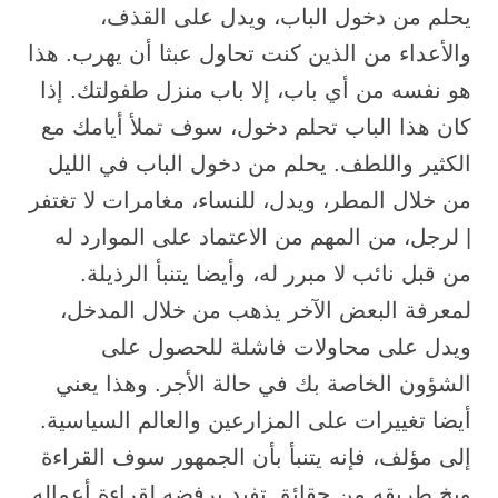
يحلم من دخول الباب، ويدل على القذف،
والأعداء من الذين كنت تحاول عبثا أن يهرب. هذا
هو نفسه من أي باب، إلا باب منزل طفولتك. إذا
كان هذا الباب تحلم دخول، سوف تملأ أيامك مع
الكثير واللطف. يحلم من دخول الباب في الليل
من خلال المطر، ويدل، للنساء، مغامرات لا تغتفر
| لرجل، من المهم من الاعتماد على الموارد له
من قبل نائب لا مبرر له، وأيضا يتنبأ الرذيلة.
لمعرفة البعض الآخر يذهب من خلال المدخل،
ويدل على محاولات فاشلة للحصول على
الشؤون الخاصة بك في حالة الأجر. وهذا يعني
أيضا تغييرات على المزارعين والعالم السياسية.
إلى مؤلف، فإنه يتنبأ بأن الجمهور سوف القراءة
وبخ طريقه من حقائق تفيد برفضه لقراءة أعماله