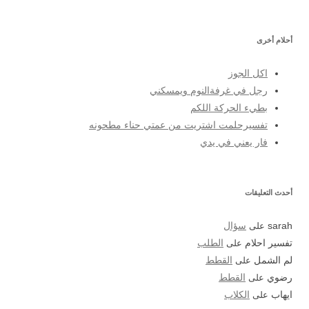
أحلام أخرى
اكل الجوز
رجل في غرفةالنوم ويمسكني
بطيء الحركة اللكم
تفسيرحلمت اشتريت من عمتي حناء مطحونه
فار يعني في يدي
أحدث التعليقات
sarah
على
سؤال
تفسير احلام
على
الطلب
لم الشمل
على
القطط
رضوي
على
القطط
ايهاب
على
الكلاب