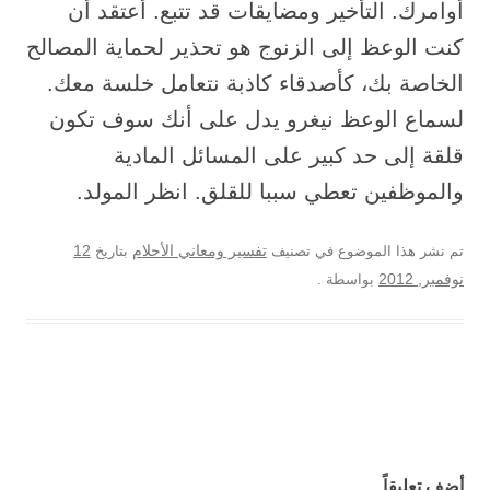
أوامرك. التأخير ومضايقات قد تتبع. أعتقد أن
كنت الوعظ إلى الزنوج هو تحذير لحماية المصالح
الخاصة بك، كأصدقاء كاذبة نتعامل خلسة معك.
لسماع الوعظ نيغرو يدل على أنك سوف تكون
قلقة إلى حد كبير على المسائل المادية
والموظفين تعطي سببا للقلق. انظر المولد.
12
تم نشر هذا الموضوع في تصنيف
تفسير ومعاني الأحلام
بتاريخ
نوفمبر, 2012
بواسطة
.
تصفح المواضيع
أضف تعليقاً